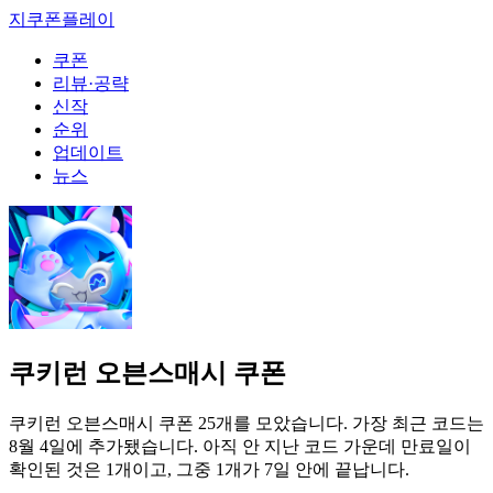
본
지쿠폰
플레이
문
쿠폰
으
리뷰·공략
로
신작
건
순위
너
업데이트
뛰
뉴스
기
쿠키런 오븐스매시 쿠폰
쿠키런 오븐스매시 쿠폰 25개를 모았습니다. 가장 최근 코드는
8월 4일에 추가됐습니다. 아직 안 지난 코드 가운데 만료일이
확인된 것은 1개이고, 그중 1개가 7일 안에 끝납니다.