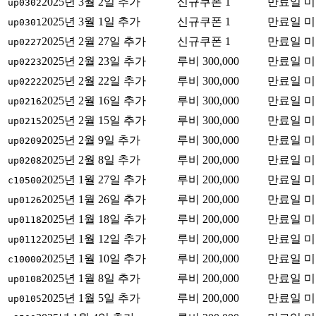
2025년 3월 2일 추가
신규쿠폰 1
만료일 
up0302
2025년 3월 1일 추가
신규쿠폰 1
만료일 
up0301
2025년 2월 27일 추가
신규쿠폰 1
만료일 
up0227
2025년 2월 23일 추가
루비 300,000
만료일 
up0223
2025년 2월 22일 추가
루비 300,000
만료일 
up0222
2025년 2월 16일 추가
루비 300,000
만료일 
up0216
2025년 2월 15일 추가
루비 300,000
만료일 
up0215
2025년 2월 9일 추가
루비 300,000
만료일 
up0209
2025년 2월 8일 추가
루비 200,000
만료일 
up0208
2025년 1월 27일 추가
루비 200,000
만료일 
c10500
2025년 1월 26일 추가
루비 200,000
만료일 
up0126
2025년 1월 18일 추가
루비 200,000
만료일 
up0118
2025년 1월 12일 추가
루비 200,000
만료일 
up0112
2025년 1월 10일 추가
루비 200,000
만료일 
c10000
2025년 1월 8일 추가
루비 200,000
만료일 
up0108
2025년 1월 5일 추가
루비 200,000
만료일 
up0105