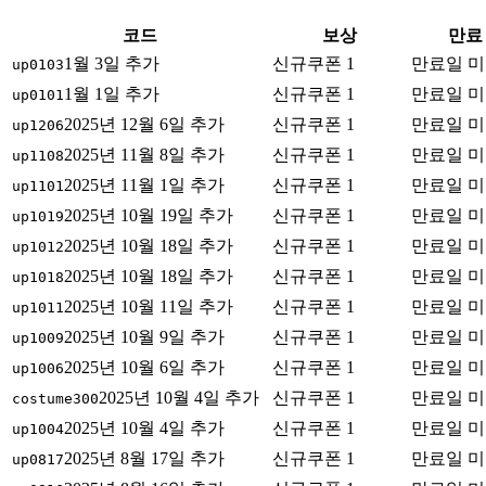
코드
보상
만료
1월 3일 추가
신규쿠폰 1
만료일 
up0103
1월 1일 추가
신규쿠폰 1
만료일 
up0101
2025년 12월 6일 추가
신규쿠폰 1
만료일 
up1206
2025년 11월 8일 추가
신규쿠폰 1
만료일 
up1108
2025년 11월 1일 추가
신규쿠폰 1
만료일 
up1101
2025년 10월 19일 추가
신규쿠폰 1
만료일 
up1019
2025년 10월 18일 추가
신규쿠폰 1
만료일 
up1012
2025년 10월 18일 추가
신규쿠폰 1
만료일 
up1018
2025년 10월 11일 추가
신규쿠폰 1
만료일 
up1011
2025년 10월 9일 추가
신규쿠폰 1
만료일 
up1009
2025년 10월 6일 추가
신규쿠폰 1
만료일 
up1006
2025년 10월 4일 추가
신규쿠폰 1
만료일 
costume300
2025년 10월 4일 추가
신규쿠폰 1
만료일 
up1004
2025년 8월 17일 추가
신규쿠폰 1
만료일 
up0817