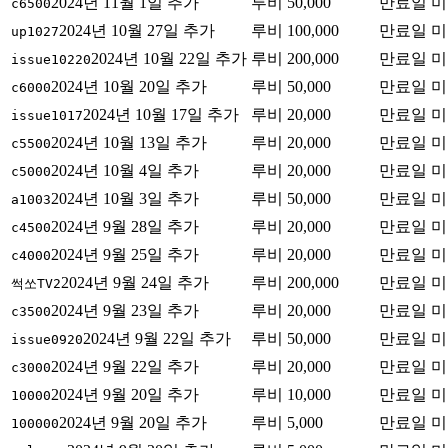
2024년 11월 1일 추가
루비 50,000
만료일 
c6500
2024년 10월 27일 추가
루비 100,000
만료일 
up1027
2024년 10월 22일 추가
루비 200,000
만료일 
issue10220
2024년 10월 20일 추가
루비 50,000
만료일 
c6000
2024년 10월 17일 추가
루비 20,000
만료일 
issue1017
2024년 10월 13일 추가
루비 20,000
만료일 
c5500
2024년 10월 4일 추가
루비 20,000
만료일 
c5000
2024년 10월 3일 추가
루비 50,000
만료일 
a1003
2024년 9월 28일 추가
루비 20,000
만료일 
c4500
2024년 9월 25일 추가
루비 20,000
만료일 
c4000
2024년 9월 24일 추가
루비 200,000
만료일 
썩쏘TV2
2024년 9월 23일 추가
루비 20,000
만료일 
c3500
2024년 9월 22일 추가
루비 50,000
만료일 
issue0920
2024년 9월 22일 추가
루비 20,000
만료일 
c3000
2024년 9월 20일 추가
루비 10,000
만료일 
10000
2024년 9월 20일 추가
루비 5,000
만료일 
100000