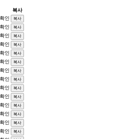
복사
미확인
복사
미확인
복사
미확인
복사
미확인
복사
미확인
복사
미확인
복사
미확인
복사
미확인
복사
미확인
복사
미확인
복사
미확인
복사
미확인
복사
미확인
복사
미확인
복사