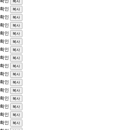
미확인
복사
미확인
복사
미확인
복사
미확인
복사
미확인
복사
미확인
복사
미확인
복사
미확인
복사
미확인
복사
미확인
복사
미확인
복사
미확인
복사
미확인
복사
미확인
복사
미확인
복사
미확인
복사