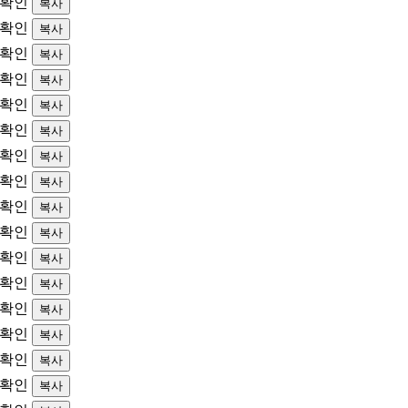
미확인
복사
미확인
복사
미확인
복사
미확인
복사
미확인
복사
미확인
복사
미확인
복사
미확인
복사
미확인
복사
미확인
복사
미확인
복사
미확인
복사
미확인
복사
미확인
복사
미확인
복사
미확인
복사