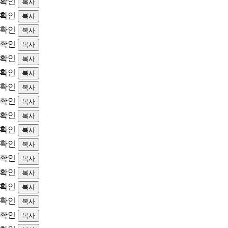
미확인
복사
미확인
복사
미확인
복사
미확인
복사
미확인
복사
미확인
복사
미확인
복사
미확인
복사
미확인
복사
미확인
복사
미확인
복사
미확인
복사
미확인
복사
미확인
복사
미확인
복사
미확인
복사