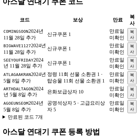
아스달 연대기 쿠폰 코드
복
코드
보상
만료
사
2024년
만료일
COMINGSOON
복
신규쿠폰 1
11월 28일 추가
미확인
사
2024년
만료일
BIGWAVE1127
복
신규쿠폰 1
11월 28일 추가
미확인
사
2024
만료일
SEEYOUFRIDAY
복
신규쿠폰 1
년 11월 28일 추가
미확인
사
2024년
정령 11회 선물 소환권 1 ·
만료일
ATLAGAAKRAN
복
5월 8일 추가
탑승물 11회 선물 소환권 1
미확인
사
2024
만료일
ARTHDALTAGON
복
은화보급상자 10
년 5월 8일 추가
미확인
사
2024년
공명석상자 5 · 고급요리상
만료일
AGOEUNSEOM
복
5월 8일 추가
자 5
미확인
사
만료된 코드 7개
아스달 연대기 쿠폰 등록 방법