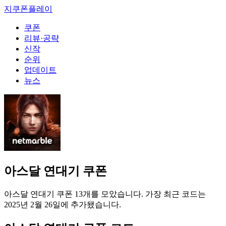
본
지쿠폰
플레이
문
쿠폰
으
리뷰·공략
로
신작
건
순위
너
업데이트
뛰
뉴스
기
아스달 연대기 쿠폰
아스달 연대기 쿠폰 13개를 모았습니다. 가장 최근 코드는
2025년 2월 26일에 추가됐습니다.