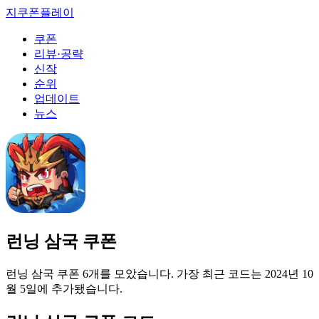
본
지쿠폰
플레이
문
쿠폰
으
리뷰·공략
로
신작
건
순위
너
업데이트
뛰
뉴스
기
런닝 삼국 쿠폰
런닝 삼국 쿠폰 6개를 모았습니다. 가장 최근 코드는 2024년 10
월 5일에 추가됐습니다.