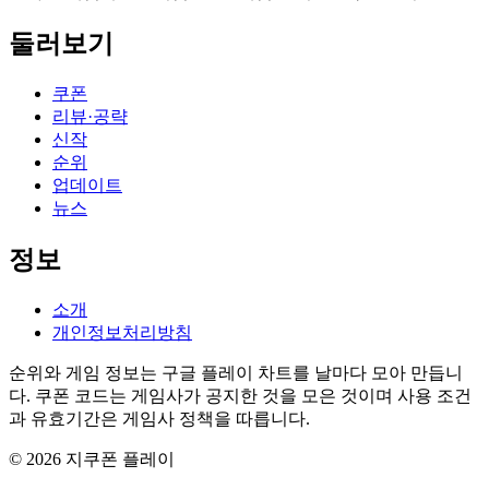
둘러보기
쿠폰
리뷰·공략
신작
순위
업데이트
뉴스
정보
소개
개인정보처리방침
순위와 게임 정보는 구글 플레이 차트를 날마다 모아 만듭니
다. 쿠폰 코드는 게임사가 공지한 것을 모은 것이며 사용 조건
과 유효기간은 게임사 정책을 따릅니다.
© 2026 지쿠폰 플레이